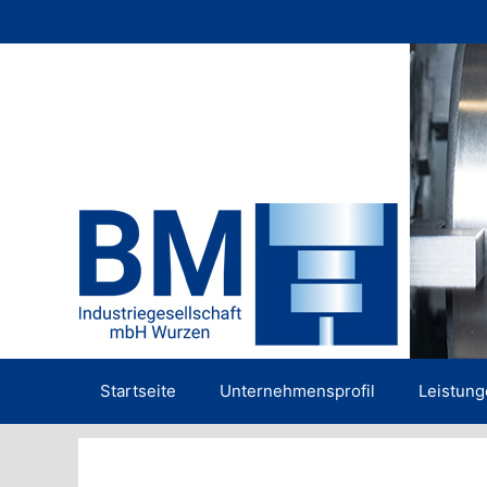
Zum
Inhalt
springen
Startseite
Unternehmensprofil
Leistun