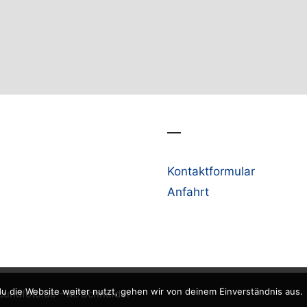
—
Kontaktformular
Anfahrt
u die Website weiter nutzt, gehen wir von deinem Einverständnis aus.
cundfoto.de - M. Schneider